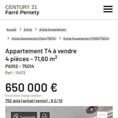
CENTURY 21
Farré Pernety
Accueil
Achat
Achat Appartement
Achat Appartement Paris (75014)
Achat Appartement PARIS (75014)
Appartement T4 à vendre
2
4 pièces - 71,60 m
PARIS - 75014
Ref : 11473
650 000 €
Honoraires charge vendeur
752 avis (achat/vente) : 9,2/10
Exclusivité