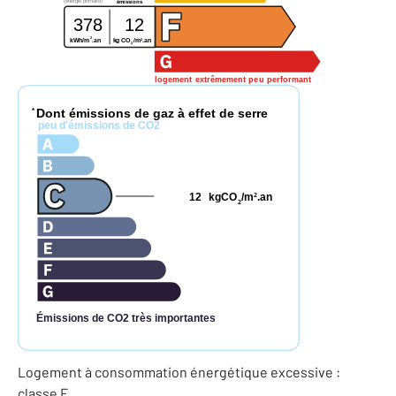
(énergie primaire)
émissions
378
12
2
2
kWh/m
.an
kg CO
/m
.an
2
logement extrêmement peu performant
Dont émissions de gaz à effet de serre
*
peu d'émissions de CO2
12
kgCO
/m
.an
2
2
Émissions de CO2 très importantes
Logement à consommation énergétique excessive :
classe F.